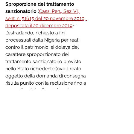
Sproporzione del trattamento 
sanzionatorio
 (
Cass. Pen., Sez. VI, 
sent. n. 51615 del 20 novembre 2019, 
depositata il 20 dicembre 2019
) – 
L’estradando, richiesto a fini 
processuali dalla Nigeria per reati 
contro il patrimonio, si doleva del 
carattere sproporzionato del 
trattamento sanzionatorio previsto 
nello Stato richiedente (ove il reato 
oggetto della domanda di consegna 
risulta punito con la reclusione fino a 
sessant’anni). La Cassazione ha 
respinto la censura osservando che: 
i
) 
“l'eventuale
difformità del trattamento 
sanzionatorio
previsto nello Stato 
richiedente rispetto a quello 
applicabile nell'ordinamento interno 
può costituire una condizione ostativa 