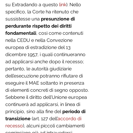
su Extradando a questo 
link
). Nello 
specifico, la Corte ha ritenuto che 
sussistesse una 
presunzione di 
perdurante rispetto dei diritti 
fondamentali
, così come contenuti 
nella CEDU e nella Convezione 
europea di estradizione del 13 
dicembre 1957, i quali continueranno 
ad applicarsi anche dopo il recesso; 
pertanto, le autorità giudiziarie 
dell’esecuzione potranno rifiutare di 
eseguire il MAE soltanto in presenza 
di elementi concreti di segno opposto.
Sebbene il diritto dell’Unione europea 
continuerà ad applicarsi, in linea di 
principio, sino alla fine del 
periodo di 
transizione
 (art. 127 dell’
accordo di 
recesso
), alcuni piccoli cambiamenti 
cominciano già ad intravedersi.