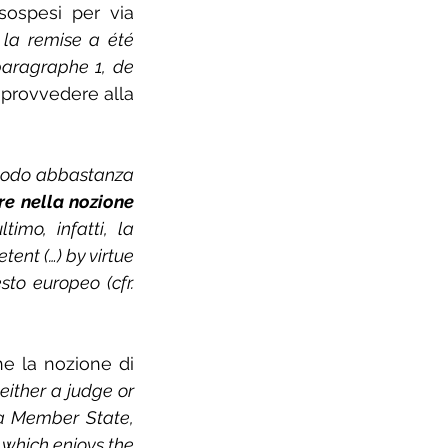
ospesi per via 
 la remise a été 
paragraphe 1, de 
a provvedere alla 
 modo abbastanza 
e nella nozione 
imo, infatti, la 
ent (…) by virtue 
to europeo (cfr.
e la nozione di 
 either a judge or 
 a Member State, 
 which enjoys the 