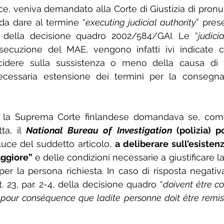
e, veniva demandato alla Corte di Giustizia di pronun
 da dare al termine “
executing judicial authority
” pres
. 3, della decisione quadro 2002/584/GAI. Le “
judici
secuzione del MAE, vengono infatti ivi indicate 
idere sulla sussistenza o meno della causa di f
cessaria estensione dei termini per la consegna
, la Suprema Corte finlandese domandava se, com
ta, il 
National Bureau of Investigation 
(polizia) p
 luce del suddetto articolo, 
a deliberare sull’esisten
aggiore”
 e delle condizioni necessarie a giustificare l
er la persona richiesta. In caso di risposta negativa
rt. 23, par. 2-4, della decisione quadro “
doivent être c
 pour conséquence que ladite personne doit être remis