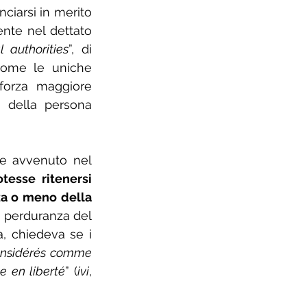
ciarsi in merito 
ente nel dettato 
al authorities
”, di 
come le uniche 
orza maggiore 
 della persona 
e avvenuto nel 
otesse ritenersi 
za o meno della 
a perduranza del 
, chiedeva se i 
onsidérés comme 
e en liberté
” (
ivi
, 