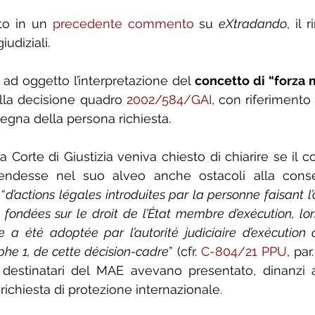
to in un 
precedente commento
 su 
eXtradando
, il 
diziali. 
d oggetto l’interpretazione del 
concetto di “forza
 della decisione quadro 
2002/584/GAI
, con riferimento 
segna della persona richiesta.
la Corte di Giustizia veniva chiesto di chiarire se il co
ndesse nel suo alveo anche ostacoli alla conseg
 “
d’actions légales introduites par la personne faisant l
 fondées sur le droit de l’État membre d’exécution, lor
se a été adoptée par l’autorité judiciaire d’exécution
aphe 1, de cette décision-cadre
” (cfr. 
C-804/21 PPU
, par
i destinatari del MAE avevano presentato, dinanzi 
 richiesta di protezione internazionale.