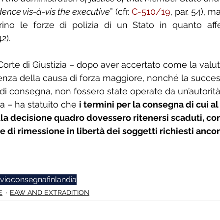
nce vis-à-vis the executive
” (cfr. 
C-510/19
, par. 54), 
rino le forze di polizia di un Stato in quanto affe
42).
Corte di Giustizia – dopo aver accertato come la valut
tenza della causa di forza maggiore, nonché la succes
di consegna, non fossero state operate da un’autorità 
a – ha statuito che 
i termini per la consegna di cui al
della decisione quadro dovessero ritenersi scaduti, con 
di rimessione in libertà dei soggetti richiesti ancor
nvio
consegna
finlandia
E
EAW AND EXTRADITION