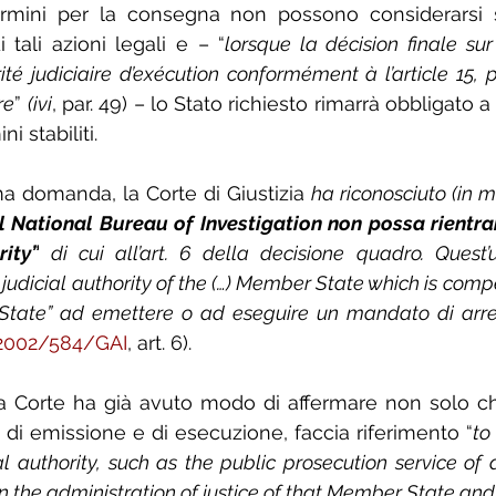
rmini per la consegna non possono considerarsi s
i tali azioni legali e – “
lorsque la décision finale sur
ité judiciaire d’exécution conformément à l’article 15, 
re
” 
(ivi
, par. 49) – lo Stato richiesto rimarrà obbligato 
i stabiliti.
a domanda, la Corte di Giustizia 
ha riconosciuto (in
il National Bureau of Investigation non possa rientrar
rity”
 di cui all’art. 6 della decisione quadro. Quest’ult
judicial authority of the (…) Member State which is compet
 State” ad emettere o ad eseguire un mandato di arres
2002/584/GAI
, art. 6).
ta Corte ha già avuto modo di affermare non solo ch
a, di emissione e di esecuzione, faccia riferimento “
to
ial authority, such as the public prosecution service of
n the administration of justice of that Member State and