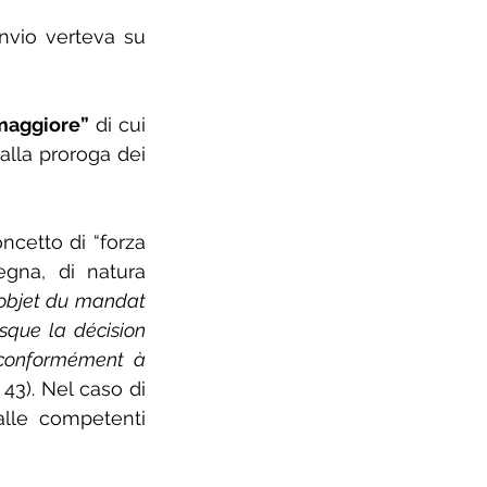
rinvio verteva su 
 maggiore”
 di cui 
alla proroga dei 
ncetto di “forza 
na, di natura 
’objet du mandat 
sque la décision 
 conformément à 
. 43). Nel caso di 
alle competenti 