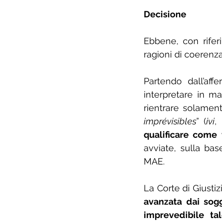
Decisione
Ebbene, con rifer
ragioni di coerenza
Partendo dall’aff
interpretare in man
rientrare solament
imprévisibles
” (
ivi
,
qualificare come
avviate, sulla base
MAE.
La Corte di Giustiz
avanzata dai sogg
imprevedibile ta