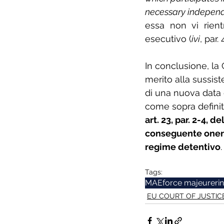
necessary independe
essa non vi rient
esecutivo (
ivi
, par. 
In conclusione, la 
merito alla sussis
di una nuova data 
come sopra definit
art. 23, par. 2-4, 
conseguente onere 
regime detentivo
.
Tags:
MAE
force majeure
ri
EU COURT OF JUSTIC