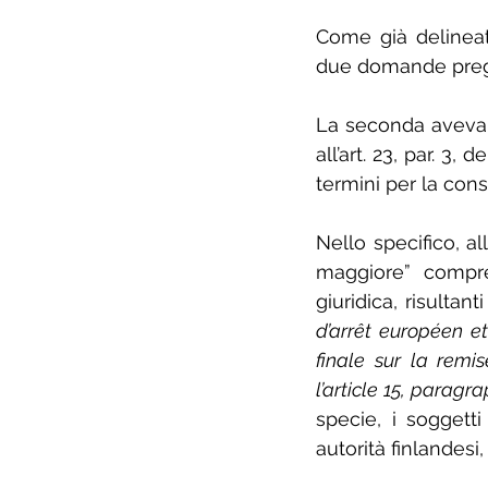
Come già delinea
due domande pregiu
La seconda aveva a
all’art. 23, par. 3,
termini per la con
Nello specifico, al
maggiore” compre
giuridica, risultanti
d’arrêt européen et
finale sur la remi
l’article 15, paragr
specie, i soggett
autorità finlandesi,