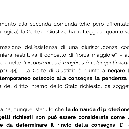
imento alla seconda domanda (che però affrontata
 logica), la Corte di Giustizia ha tratteggiato quanto 
ermazione dell’esistenza di una giurisprudenza cos
iera restrittiva il concetto di “forza maggiore” – al f
e quelle “
circonstances étrangères à celui qui l’invoq
 par. 44) – la Corte di Giustizia è giunta a 
negare l
 temporaneo ostacolo alla consegna la pendenza d
 del diritto interno dello Stato richiesto, da soggett
ia ha, dunque, statuito che 
la domanda di protezione
etti richiesti non può essere considerata come u
le da determinare il rinvio della consegna
. Di 