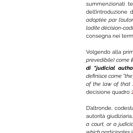
summenzionati te
dell’introduzione d
adoptée par l’autor
ladite décision-cad
consegna nei termin
Volgendo alla prim
prevedibile) come 
di “judicial autho
definisce come “the 
of the law of that
decisione quadro 
D’altronde, codes
autorità giudiziari
a court, or a judic
which participates i