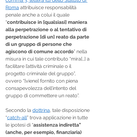
comma 3, lettera (d) dello Statuto di 
Roma
 attribuisce responsabilità 
penale anche a colui il quale 
“
contribuisce in [qualsiasi] maniera 
alla perpetrazione o al tentativo di 
perpetrazione [di un] reato da parte 
di un gruppo di persone che 
agiscono di comune accordo
” nella 
misura in cui tale contributo “mira[…] a 
facilitare l’attività criminale o il 
progetto criminale del gruppo”, 
ovvero “[viene] fornito con piena 
consapevolezza dell’intento del 
gruppo di commettere un reato”.
Secondo la 
dottrina
, tale disposizione 
“
catch-all
” trova applicazione in tutte 
le ipotesi di “
assistenza indiretta” 
(anche, per esempio, finanziaria) 