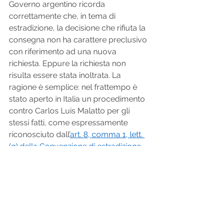
Governo argentino ricorda 
correttamente che, in tema di 
estradizione, la decisione che rifiuta la 
consegna non ha carattere preclusivo 
con riferimento ad una nuova 
richiesta. Eppure la richiesta non 
risulta essere stata inoltrata. La 
ragione è semplice: nel frattempo è 
stato aperto in Italia un procedimento 
contro Carlos Luis Malatto per gli 
stessi fatti, come espressamente 
riconosciuto dall’
art. 8, comma 1, lett. 
(
a
) della Convenzione di estradizione 
italo-argentina
.
Aut dedere aut judicare
Sin dall’epoca di Ugo Grozio il diritto 
internazionale prevede, in varie 