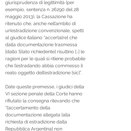
giurisprudenza di legittimità (per 
esempio, sentenza n. 26290 del 28 
maggio 2013), la Cassazione ha 
ritenuto che, anche nell’ambito di 
un’estradizione convenzionale, spetti 
al giudice italiano “accerta[re] che 
dalla documentazione trasmessa 
[dallo Stato richiedente] risultino […] le 
ragioni per le quali si ritiene probabile 
che l’estradando abbia commesso il 
reato oggetto dell’estradizione [sic]”.
Date queste premesse, i giudici della 
VI sezione penale della Corte hanno 
rifiutato la consegna rilevando che 
“l’accertamento della 
documentazione allegata [alla 
richiesta di estradizione dalla 
Repubblica Argentina] non 