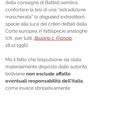
della consegna di Battisti sembra 
confortare la tesi di una “estradizione 
mascherata” (o 
disguised extradition
), 
specie alla luce dei criteri dettati dalla 
Corte europea in fattispecie analoghe 
(cfr., per tutti, 
Bozano c. Francia
, 
18.12.1996).
Ma il fatto che l’espulsione sia stata 
materialmente disposta dalle autorità 
boliviane 
non esclude affatto 
eventuali responsabilità dell’Italia
, 
come invece sbrigativamente 
affermato dal giudice dell’esecuzione. 
Sul punto, vale la pena rammentare 
come la Corte europea abbia più 
volte riconosciuto la sussistenza della 
giurisdizione extraterritoriale
 di uno 
Stato parte alla Convenzione europea 